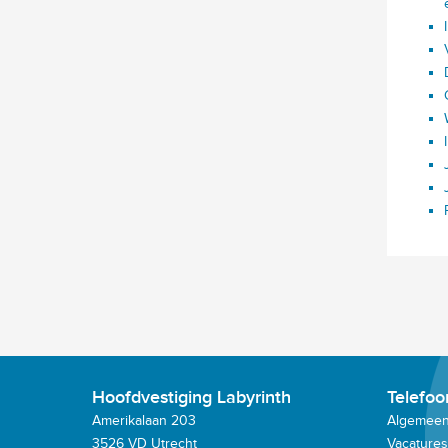
Hoofdvestiging Labyrinth
Telefo
Amerikalaan 203
Algemeen:
3526 VD Utrecht
Vacatures