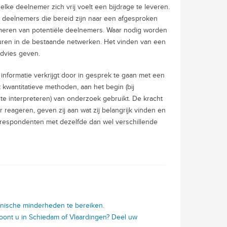
elke deelnemer zich vrij voelt een bijdrage te leveren.
n deelnemers die bereid zijn naar een afgesproken
asmeren van potentiële deelnemers. Waar nodig worden
guren in de bestaande netwerken. Het vinden van een
advies geven.
formatie verkrijgt door in gesprek te gaan met een
kwantitatieve methoden, aan het begin (bij
te interpreteren) van onderzoek gebruikt. De kracht
r reageren, geven zij aan wat zij belangrijk vinden en
respondenten met dezelfde dan wel verschillende
etnische minderheden te bereiken.
 Woont u in Schiedam of Vlaardingen? Deel uw