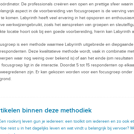
coördinator. De professionals creëren een open en prettige sfeer waarin 
langrijk aspect in de voorbereiding van focusgroepen is de werving va
e te komen. Labyrinth heeft veel ervaring in het opsporen en enthousi
eve werkwijzengebruikt, zoals het aanspreken van groepen en sleutelfi
kte locatie hoort ook bij een goede voorbereiding, hierin kan Labyrinth 
usgroep is een methode waarmee Labyrinth uitgebreide en diepgaande in
respondenten. Deze kwalitatieve methode wordt, vaak in combinatie met 
erpen waar nog weinig over bekend is) of aan het einde (om resultaten 
 focusgroep ligt in de interactie. Doordat 5 tot 15 respondenten op elkaa
weegredenen zijn. Er kan gekozen worden voor een focusgroep onder 
grond.
rtikelen binnen deze methodiek
Een rookvrij leven gun je iedereen: een toolkit om iedereen en zo ook 
Hoe reist u in het dagelijks leven en wat vindt u belangrijk bij vervoer?