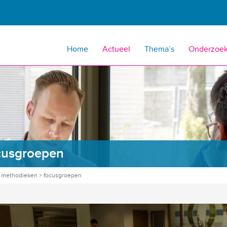
Home
Actueel
Thema’s
Onderzoe
cusgroepen
>
methodieken
>
focusgroepen