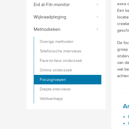
extra 
Eid al-Fitr-monitor
Een be
Wijkraadpleging
locati
creati
Methodieken
geschi
Overige methoden
De foc
groep 
Telefonische interviews
onderw
Face-to-face onderzoek
van de
wat be
Online onderzoek
achter
Focusgroepen
Diepte-interviews
Veldwerkapp
A