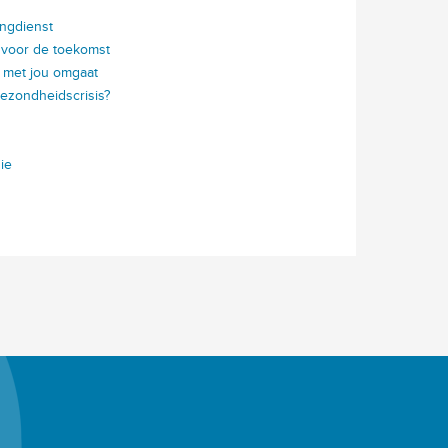
ingdienst
p voor de toekomst
 met jou omgaat
gezondheidscrisis?
ie