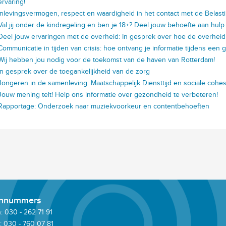
ervaring!
Inlevingsvermogen, respect en waardigheid in het contact met de Belast
Val jij onder de kindregeling en ben je 18+? Deel jouw behoefte aan hul
Deel jouw ervaringen met de overheid: In gesprek over hoe de overheid
Communicatie in tijden van crisis: hoe ontvang je informatie tijdens een 
Wij hebben jou nodig voor de toekomst van de haven van Rotterdam!
In gesprek over de toegankelijkheid van de zorg
Jongeren in de samenleving: Maatschappelijk Diensttijd en sociale cohes
Jouw mening telt! Help ons informatie over gezondheid te verbeteren!
Rapportage: Onderzoek naar muziekvoorkeur en contentbehoeften
onnummers
 030 - 262 71 91
: 030 - 760 07 81