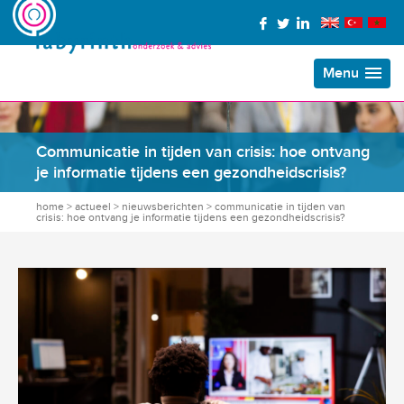
Menu
Communicatie in tijden van crisis: hoe ontvang
je informatie tijdens een gezondheidscrisis?
home
>
actueel
>
nieuwsberichten
>
communicatie in tijden van
crisis: hoe ontvang je informatie tijdens een gezondheidscrisis?