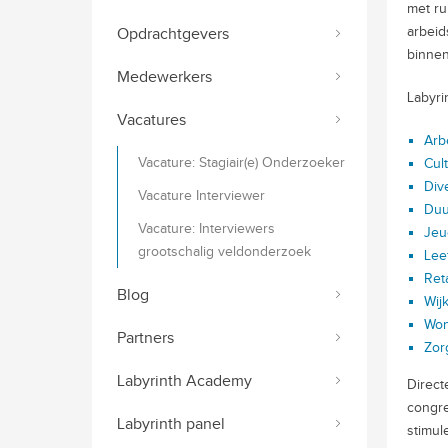
met ru
arbeid
Opdrachtgevers
binnen
Medewerkers
Labyri
Vacatures
Arb
Vacature: Stagiair(e) Onderzoeker
Cul
Dive
Vacature Interviewer
Duu
Vacature: Interviewers
Jeu
grootschalig veldonderzoek
Lee
Reta
Blog
Wij
Wo
Partners
Zor
Labyrinth Academy
Direct
congre
Labyrinth panel
stimul