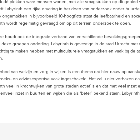
ok dé plekken waar mensen wonen, met alle vraagstukken op dit gebied va
ft Labyrinth een rijke ervaring in het doen van onderzoek onder huurd
e ongemakken in bijvoorbeeld 10-hoogflats staat de leefbaarheid en soci
nth wordt regelmatig gevraagd om op dit terrein onderzoek te doen.
e houdt ook de integratie verband van verschillende bevolkingsgroep
 deze groepen onderling. Labyrinth is gevestigd in de stad Utrecht met
chtbij te maken hebben met multiculturele vraagstukken en vaak bij de
n.
nbod van welzijn en zorg in wijken is een thema dat hier nauw op aansl
oeks- en adviesexpertise vaak ingeschakeld. Het zal u niet verbazen d
nth veel in krachtwijken van grote steden actief is en dat met veel inzet
enveel inzet in buurten en wijken die als ‘beter’ bekend staan. Labyrinth