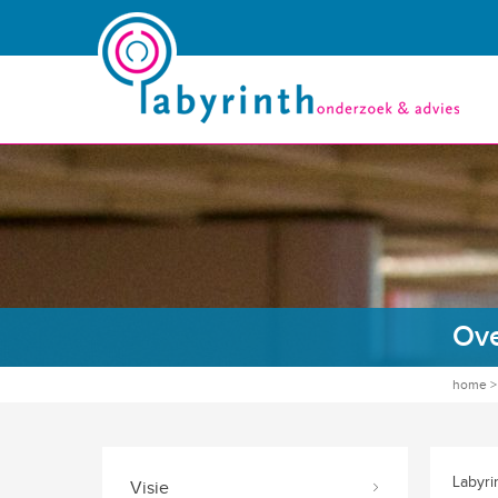
Ove
home
Labyri
Visie