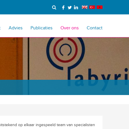
k
Advies
Publicaties
Over ons
Contact
uitstekend op elkaar ingespeeld team van specialisten