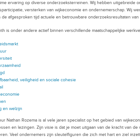
ime ervaring op diverse onderzoeksterreinen. Wij hebben uitgebreide o
sparticipatie, versterken van wijkeconomie en ondernemerschap. Wij werk
 de afgesproken tijd actuele en betrouwbare onderzoeksresultaten van h
nth is onder andere actief binnen verschillende maatschappelijke werkve
eidsmarkt
tuur
rsiteit
rzaamheid
gd
fbaarheid, veiligheid en sociale cohesie
il
keconomie
nen
g en welzijn
eur Nathan Rozema is al vele jaren specialist op het gebied van wijkecon
ssen en lezingen. Zijn visie is dat je moet uitgaan van de kracht van 
eren. Veel ondernemers zijn sleutelfiguren die zich met hart en ziel inz