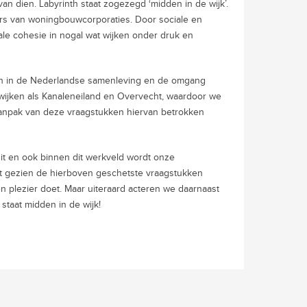
n dien. Labyrinth staat zogezegd ‘midden in de wijk’.
ers van woningbouwcorporaties. Door sociale en
ale cohesie in nogal wat wijken onder druk en
en in de Nederlandse samenleving en de omgang
 wijken als Kanaleneiland en Overvecht, waardoor we
 aanpak van deze vraagstukken hiervan betrokken
uit en ook binnen dit werkveld wordt onze
at gezien de hierboven geschetste vraagstukken
 en plezier doet. Maar uiteraard acteren we daarnaast
 staat midden in de wijk!