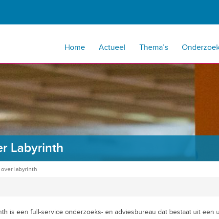
Home
Actueel
Thema’s
Onderzoe
r Labyrinth
>
over labyrinth
nth is een full-service onderzoeks- en adviesbureau dat bestaat uit een 