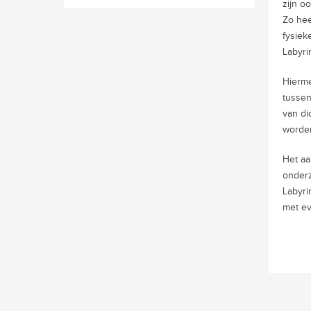
zijn o
Zo hee
fysiek
Labyri
Hierme
tussen
van di
worde
Het aa
onderz
Labyri
met ev