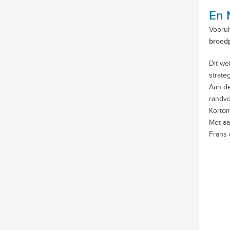
En 
Voorui
broed
Dit we
strate
Aan de
randvo
Kortom
Met aa
Frans 