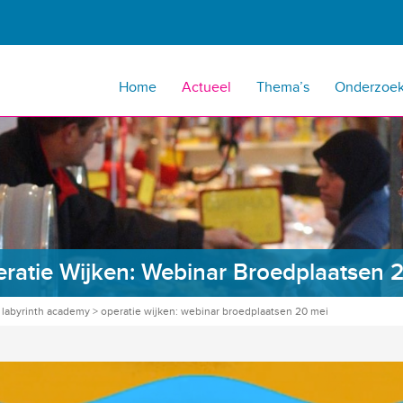
Home
Actueel
Thema’s
Onderzoe
ratie Wijken: Webinar Broedplaatsen 
>
labyrinth academy
>
operatie wijken: webinar broedplaatsen 20 mei