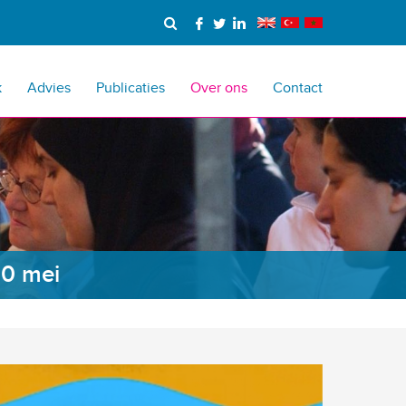
k
Advies
Publicaties
Over ons
Contact
20 mei