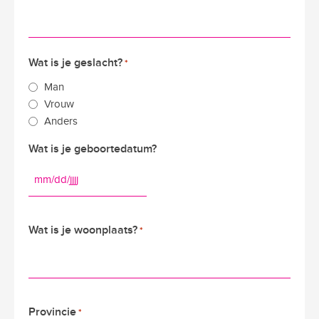
Wat is je geslacht?
*
Man
Vrouw
Anders
Wat is je geboortedatum?
MM
slash
DD
Wat is je woonplaats?
*
slash
JJJJ
Provincie
*