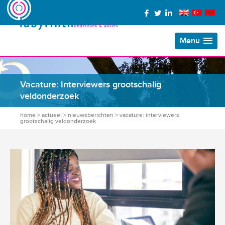
Menu
Vacature: Interviewers grootschalig
veldonderzoek
home
>
actueel
>
nieuwsberichten
>
vacature: interviewers
grootschalig veldonderzoek