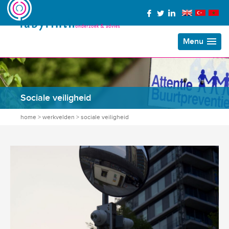
Menu
Sociale veiligheid
home
>
werkvelden
>
sociale veiligheid