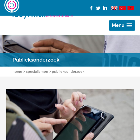
Menu
Publieksonderzoek
home
>
specialismen
>
publieksonderzoek