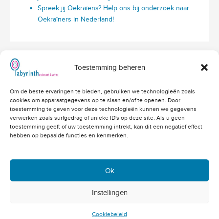
Spreek jij Oekraïens? Help ons bij onderzoek naar
Oekraïners in Nederland!
Toestemming beheren
Hoofdvestiging Labyrinth
Om de beste ervaringen te bieden, gebruiken we technologieën zoals
Amerikalaan 203
cookies om apparaatgegevens op te slaan en/of te openen. Door
3526 VD Utrecht
info@labyrinthonderzoek.nl
toestemming te geven voor deze technologieën kunnen we gegevens
bekijk op Google Maps
verwerken zoals surfgedrag of unieke ID's op deze site. Als u geen
toestemming geeft of uw toestemming intrekt, kan dit een negatief effect
Telefoonnummers
hebben op bepaalde functies en kenmerken.
Algemeen: 030 - 262 71 91
Vacatures: 030 - 760 07 81
Offertes: 030 - 760 07 82
Ok
Academy: 030 - 202 83 03
Copyright 2004 - 2023 © -
Instellingen
Klacht melden
Cookiebeleid
Privacybeleid
Disclaimer
site:
De Heren
Van
Cookiebeleid