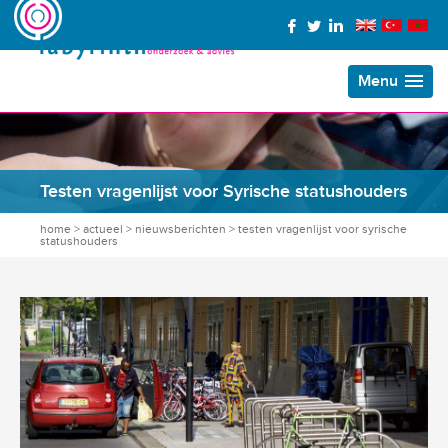
Menu
Testen vragenlijst voor Syrische statushouders
home
>
actueel
>
nieuwsberichten
>
testen vragenlijst voor syrische
statushouders