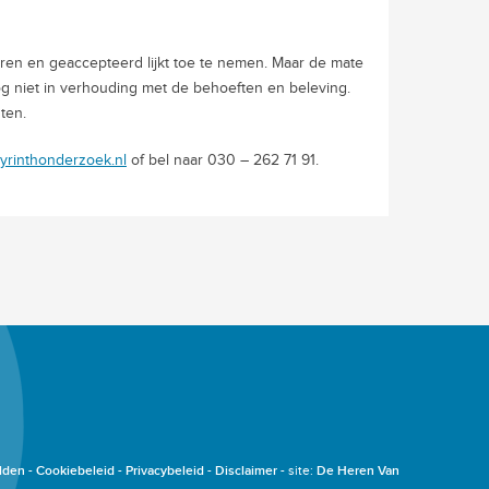
ren en geaccepteerd lijkt toe te nemen. Maar de mate
g niet in verhouding met de behoeften en beleving.
ten.
yrinthonderzoek.nl
of bel naar 030 – 262 71 91.
lden
Cookiebeleid
Privacybeleid
Disclaimer
site:
De Heren Van