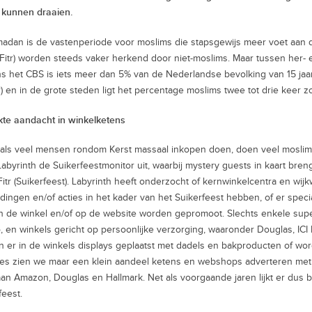
 kunnen draaien.
adan is de vastenperiode voor moslims die stapsgewijs meer voet aan de g
l-Fitr) worden steeds vaker herkend door niet-moslims. Maar tussen her-
s het CBS is iets meer dan 5% van de Nederlandse bevolking van 15 jaa
r) en in de grote steden ligt het percentage moslims twee tot drie keer z
te aandacht in winkelketens
als veel mensen rondom Kerst massaal inkopen doen, doen veel moslims 
Labyrinth de Suikerfeestmonitor uit, waarbij mystery guests in kaart bre
-Fitr (Suikerfeest). Labyrinth heeft onderzocht of kernwinkelcentra en wi
dingen en/of acties in het kader van het Suikerfeest hebben, of er sp
n de winkel en/of op de website worden gepromoot. Slechts enkele super
 en winkels gericht op persoonlijke verzorging, waaronder Douglas, ICI P
 er in de winkels displays geplaatst met dadels en bakproducten of wo
es zien we maar een klein aandeel ketens en webshops adverteren met 
an Amazon, Douglas en Hallmark. Net als voorgaande jaren lijkt er dus
feest.