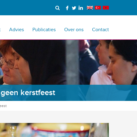
k
Advies
Publicaties
Over ons
Contact
geen kerstfeest
eest