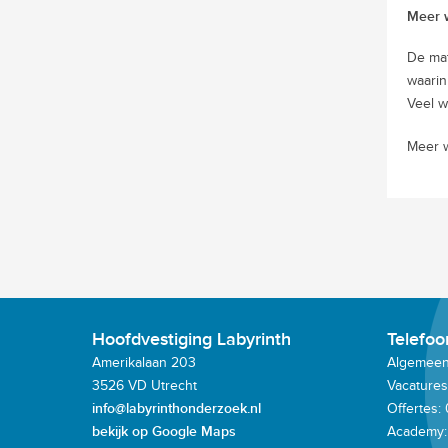
Meer w
De mat
waarin
Veel w
Meer w
Hoofdvestiging Labyrinth
Telefo
Amerikalaan 203
Algemeen:
3526 VD Utrecht
Vacatures
info@labyrinthonderzoek.nl
Offertes:
bekijk op Google Maps
Academy: