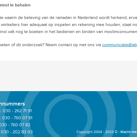
inst te behalen
e waarin de beleving van de ramadan in Nederland wordt herkend, erva
 winkeliers hier adequaat op inspelen en rekening mee houden, staat no
inst valt nog te boeken in het bedienen en binden van moslimconsumen
eten of dit onderzoek? Neem contact op met ons via
communicatie@lab
onnummers
 030 - 262 71 91
: 030 - 760 07 81
 030 - 760 07 82
 030 - 202 83 03
Copyright 2004 - 2023 © -
Klacht me