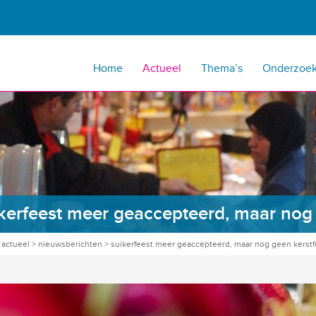
Home
Actueel
Thema’s
Onderzoe
kerfeest meer geaccepteerd, maar nog 
>
actueel
>
nieuwsberichten
>
suikerfeest meer geaccepteerd, maar nog geen kerstf