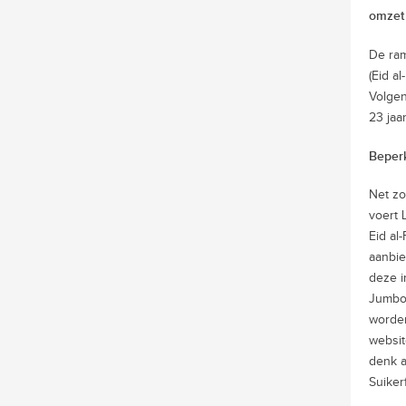
omzet
De ram
(Eid a
Volgen
23 jaa
Beperk
Net zo
voert 
Eid al
aanbie
deze i
Jumbo,
worden
websit
denk a
Suiker