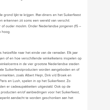
rond lijkt te krijgen. Iftar-diners en het Suikerfeest
 en erkennen zit soms een wereld van verschil.
r of ouder moslim. Onder Nederlandse jongeren (15 –
o hoog.
hetzelfde naar het einde van de ramadan. Elk jaar
ngen of en hoe verschillende winkelketens inspelen op
jkwinkelcentra in de vier grootste Nederlandse steden
eciale Suikerfeestproducten worden aangeboden en of
markten, zoals Albert Heijn, Dirk v/d Broek en
aris en Lush, spelen in op het Suikerfeest. Zo
rden er cadeaupakketten uitgestald. Ook op de
producten en/of aanbiedingen voor het Suikerfeest,
 beperkt aandacht te worden geschonken aan het