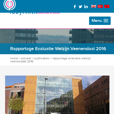
Menu
Rapportage Evaluatie Welzijn Veenendaal 2016
home
>
actueel
>
publicaties
>
rapportage evaluatie welzijn
veenendaal 2016