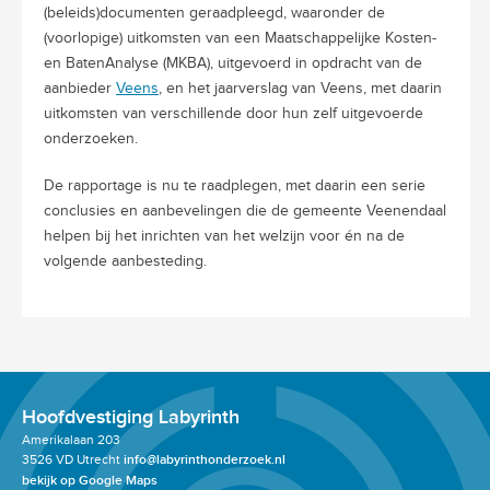
(beleids)documenten geraadpleegd, waaronder de
(voorlopige) uitkomsten van een Maatschappelijke Kosten-
en BatenAnalyse (MKBA), uitgevoerd in opdracht van de
aanbieder
Veens
, en het jaarverslag van Veens, met daarin
uitkomsten van verschillende door hun zelf uitgevoerde
onderzoeken.
De rapportage is nu te raadplegen, met daarin een serie
conclusies en aanbevelingen die de gemeente Veenendaal
helpen bij het inrichten van het welzijn voor én na de
volgende aanbesteding.
Hoofdvestiging Labyrinth
Amerikalaan 203
3526 VD Utrecht
info@labyrinthonderzoek.nl
bekijk op Google Maps