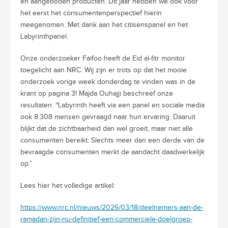
en aangeboden producten. Dit jaar hebben we ook voor
het eerst het consumentenperspectief hierin
meegenomen. Met dank aan het citisenspanel en het
Labyrinthpanel.
Onze onderzoeker Faifoo heeft de Eid al-fitr monitor
toegelicht aan NRC. Wij zijn er trots op dat het mooie
onderzoek vorige week donderdag te vinden was in de
krant op pagina 3! Majda Ouhajji beschreef onze
resultaten: “Labyrinth heeft via een panel en sociale media
ook 8.308 mensen gevraagd naar hun ervaring. Daaruit
blijkt dat de zichtbaarheid dan wel groeit, maar niet alle
consumenten bereikt. Slechts meer dan een derde van de
bevraagde consumenten merkt de aandacht daadwerkelijk
op.”
Lees hier het volledige artikel:
https://www.nrc.nl/nieuws/2026/03/18/deelnemers-aan-de-
ramadan-zijn-nu-definitief-een-commerciele-doelgroep-