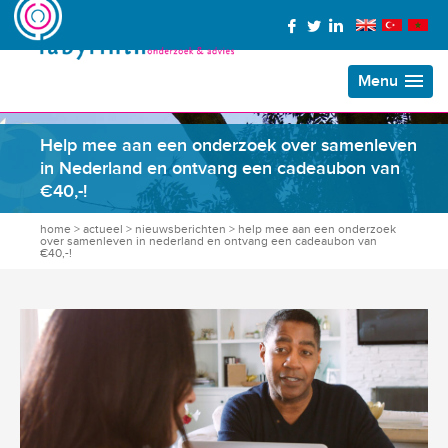
Menu
Help mee aan een onderzoek over samenleven
in Nederland en ontvang een cadeaubon van
€40,-!
home
>
actueel
>
nieuwsberichten
>
help mee aan een onderzoek
over samenleven in nederland en ontvang een cadeaubon van
€40,-!