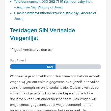
Telefoonnummer: 030-262 71 91 (kantoor Labyrinth,
vraag naar Siyi, Anoura of Joost
E-mail:
sin@labyrinthonderzoek.nl
(t.a.v. Siyi, Anoura of
Joost)
Testdagen SIN Vertaalde
Vragenlijst
"
*
" geeft vereiste velden aan
Stap
1
van
2
50%
Wanneer je je aanmeldt voor deelname aan het onderzoek
vragen wij jou om enkele gegevens over jezelf in te vullen,
zoals je woonplaats en je werksituatie. Op basis van deze
achtergrondgegevens kunnen we bepalen of je tot de
doelgroep voor van onderzoek behoort. Ook vragen wij
om je contactgegevens zodat we je eventueel kunnen
benaderen voor deelname aan het onderzoek. Je