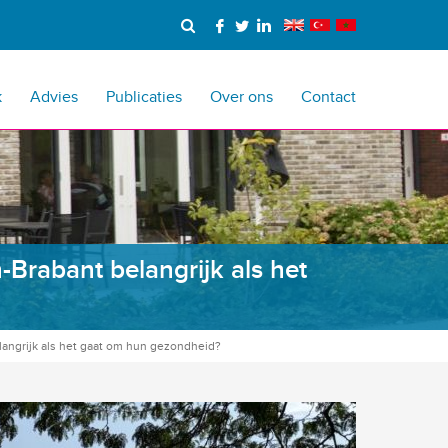
k
Advies
Publicaties
Over ons
Contact
Brabant belangrijk als het
angrijk als het gaat om hun gezondheid?