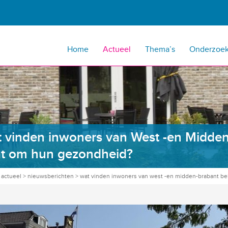
Home
Actueel
Thema’s
Onderzoe
 vinden inwoners van West -en Midden-
t om hun gezondheid?
>
actueel
>
nieuwsberichten
>
wat vinden inwoners van west -en midden-brabant bel