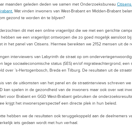
aar maanden geleden deden we samen met Onderzoeksbureau
Citisen
rabant.
Wat vinden inwoners van West-Brabant en Midden-Brabant belan
om gezond te worden én te blijven?
erzochten dit met een online vragenlijst die we met een gerichte cam
hebben we een vragenlijst ontworpen die zo goed mogelijk aansloot bij de
et in het panel van Citisens. Hiermee bereikten we 2152 mensen uit de r
ngen interviewers van Labyrinth de straat op om ondervertegenwoordi
n lage sociaaleconomische status (SES) en/of migratieachtergrond, een
ld over ’s-Hertogenbosch, Breda en Tilburg. De resultaten uit de straati
is van de uitkomsten van het panel en de straatinterviews schreven we 
 kan spelen in de gezondheid van de inwoners maar ook over wat inwon
rt voor Brabant en GGD West-Brabant gebruiken de onderzoeksresulta
e krijgt het inwonersperspectief een directe plek in hun beleid.
otte hebben we de resultaten ook teruggekoppeld aan de deelnemers va
rkelijk iets gedaan wordt met hun verhaal.