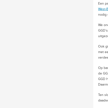
Een p
West-B
nodig 
We ond
GGD’s 
uitgez
Ook gi
met ee
verdee
Op bas
de GGD
GGD Ha
Daarme
Ten sl
daadwe