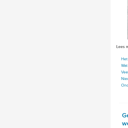
Lees 
Het
Wat
Vee
Nie
Ond
G
w