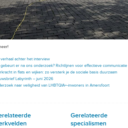
meer!
 verhaal achter het interview
 gebeurt er na ons onderzoek? Richtlijnen voor effectieve communicatie
rkracht in flats en wijken: zo versterk je de sociale basis duurzaam
uwsbrief Labyrinth – juni 2026
erzoek naar veiligheid van LHBTQIA+-inwoners in Amersfoort
erelateerde
Gerelateerde
erkvelden
specialismen