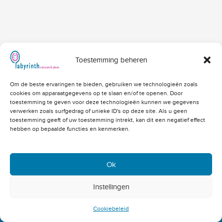
Toestemming beheren
Hoofdvestiging Labyrinth
Om de beste ervaringen te bieden, gebruiken we technologieën zoals
Amerikalaan 203
cookies om apparaatgegevens op te slaan en/of te openen. Door
3526 VD Utrecht
info@labyrinthonderzoek.nl
toestemming te geven voor deze technologieën kunnen we gegevens
bekijk op Google Maps
verwerken zoals surfgedrag of unieke ID's op deze site. Als u geen
toestemming geeft of uw toestemming intrekt, kan dit een negatief effect
Telefoonnummers
hebben op bepaalde functies en kenmerken.
Algemeen: 030 - 262 71 91
Vacatures: 030 - 760 07 81
Offertes: 030 - 760 07 82
Ok
Academy: 030 - 202 83 03
Copyright 2004 - 2023 © -
Instellingen
Klacht melden
Cookiebeleid
Privacybeleid
Disclaimer
site:
De Heren
Van
Cookiebeleid