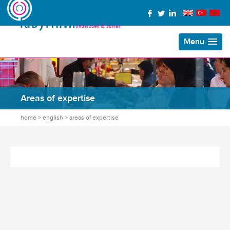
Menu
Areas of expertise
home
>
english
>
areas of expertise