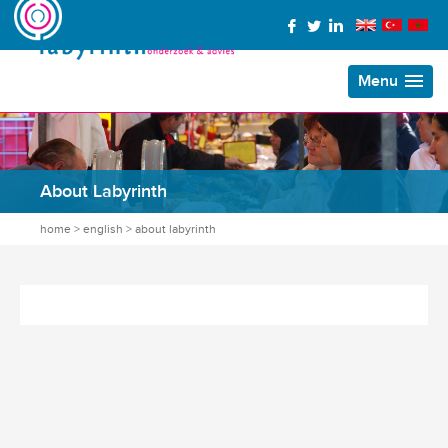
Menu
About Labyrinth
home
>
english
>
about labyrinth