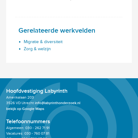
Gerelateerde werkvelden
Migratie & diversiteit
Zorg & welzijn
Hoofdvestiging Labyrinth
Amerikalaan 203
3526 VD Utrecht
info@labyrinthonderzoek.nl
bekijk op Google Maps
Telefoonnummers
Algemeen: 030 - 262 71 91
Vacatures: 030 - 760 07 81