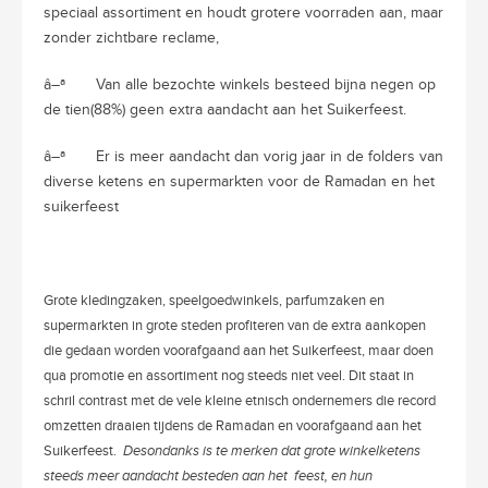
speciaal assortiment en houdt grotere voorraden aan, maar
zonder zichtbare reclame,
â–ª
Van alle bezochte winkels besteed bijna negen op
de tien(88%) geen extra aandacht aan het Suikerfeest.
â–ª
Er is meer aandacht dan vorig jaar in de folders van
diverse ketens en supermarkten voor de Ramadan en het
suikerfeest
Grote kledingzaken, speelgoedwinkels, parfumzaken en
supermarkten in grote steden profiteren van de extra aankopen
die gedaan worden voorafgaand aan het Suikerfeest, maar doen
qua promotie en assortiment nog steeds niet veel. Dit staat in
schril contrast met de vele kleine etnisch ondernemers die record
omzetten draaien tijdens de Ramadan en voorafgaand aan het
Suikerfeest.
Desondanks is te merken dat grote winkelketens
steeds meer aandacht besteden aan het
feest, en hun