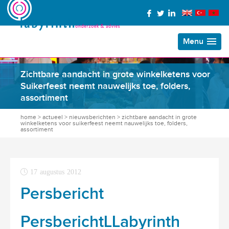
Menu
Zichtbare aandacht in grote winkelketens voor
Suikerfeest neemt nauwelijks toe, folders,
assortiment
home
>
actueel
>
nieuwsberichten
>
zichtbare aandacht in grote
winkelketens voor suikerfeest neemt nauwelijks toe, folders,
assortiment
17 augustus 2012
Persbericht
PersberichtLLabyrinth