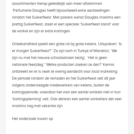
assortimenten hierop geleidelijk aan meer afstemmen.
Parfumerie Douglas heeft bijvoorbeeld extra aanbiedingen
rondom het Suikerfeest. Met posters wenst Douglas moslims een
prettig Suikerfeest, staat er een speciale ‘Suikerfeest stand’ voor
de winkel en zijn er extra kortingen.
Onbekendheid speelt een grote rol bij grote ketens. Uitspraken: ‘Is
er morgen Suikerfeest?’ ‘Ze zijn toch in Turkije of Marokko’, ‘We
zijn nu met het nieuwe schoolseizoen bezig’,
‘Het is geen
nationale feestdag.’ ‘Welke producten zoeken ze dan?’ Kennis
ontbreekt en er is vaak te weinig aandacht voor
local marketing
.
De periode rondom de ramadan en het Suikerfeest valt dit jaar
volgens ondervraagde medewerkers van ketens, buiten de
kortingsperiode, waardoor het voor een aantal winkels niet in hun
‘kortingsplanning’ valt. Ook denken een aantal winkeliers dat veel
moslims nog met vakantie zijn.
Het onderzoek kwam op