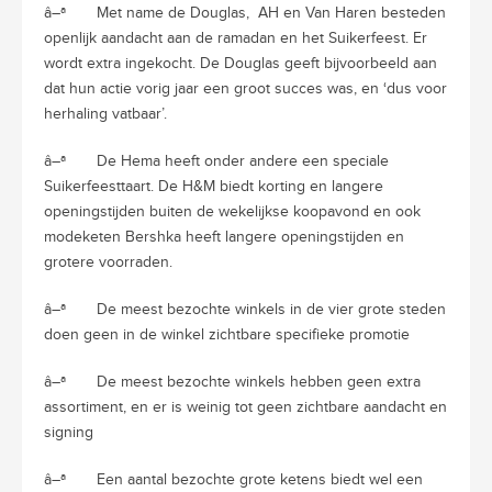
â–ª
Met name de Douglas,
AH en Van Haren besteden
openlijk aandacht aan de ramadan en het Suikerfeest. Er
wordt extra ingekocht. De Douglas geeft bijvoorbeeld aan
dat hun actie vorig jaar een groot succes was, en ‘dus voor
herhaling vatbaar’.
â–ª
De Hema heeft onder andere een speciale
Suikerfeesttaart. De H&M biedt korting en langere
openingstijden buiten de wekelijkse koopavond en ook
modeketen Bershka heeft langere openingstijden en
grotere voorraden.
â–ª
De meest bezochte winkels in de vier grote steden
doen geen in de winkel zichtbare specifieke promotie
â–ª
De meest bezochte winkels hebben geen extra
assortiment, en er is weinig tot geen zichtbare aandacht en
signing
â–ª
Een aantal bezochte grote ketens biedt wel een