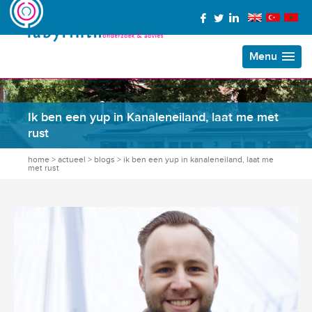
Menu
Ik ben een yup in Kanaleneiland, laat me met
rust
home
>
actueel
>
blogs
>
ik ben een yup in kanaleneiland, laat me
met rust