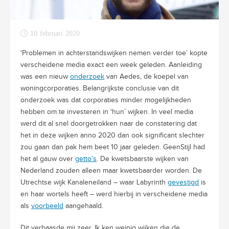
10 februari 2020
‘Problemen in achterstandswijken nemen verder toe’ kopte
verscheidene media exact een week geleden. Aanleiding
was een nieuw
onderzoek
van Aedes, de koepel van
woningcorporaties. Belangrijkste conclusie van dit
onderzoek was dat corporaties minder mogelijkheden
hebben om te investeren in ‘hun’ wijken. In veel media
werd dit al snel doorgetrokken naar de constatering dat
het in deze wijken anno 2020 dan ook significant slechter
zou gaan dan pak hem beet 10 jaar geleden. GeenStijl had
het al gauw over
getto’s
. De kwetsbaarste wijken van
Nederland zouden alleen maar kwetsbaarder worden. De
Utrechtse wijk Kanaleneiland – waar Labyrinth
gevestigd
is
en haar wortels heeft – werd hierbij in verscheidene media
als
voorbeeld
aangehaald.
Dit verbaasde mij zeer. Ik ken weinig wijken die de