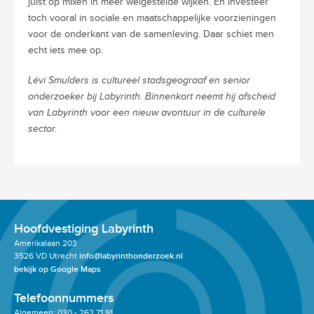
juist op mixen in meer welgestelde wijken. En investeer
toch vooral in sociale en maatschappelijke voorzieningen
voor de onderkant van de samenleving. Daar schiet men
echt iets mee op.
Lévi Smulders is cultureel stadsgeograaf en senior
onderzoeker bij Labyrinth. Binnenkort neemt hij afscheid
van Labyrinth voor een nieuw avontuur in de culturele
sector.
Hoofdvestiging Labyrinth
Amerikalaan 203
3526 VD Utrecht
info@labyrinthonderzoek.nl
bekijk op Google Maps
Telefoonnummers
Algemeen: 030 - 262 71 91