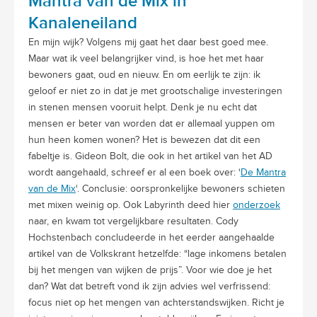
Mantra van de Mix in
Kanaleneiland
En mijn wijk? Volgens mij gaat het daar best goed mee.
Maar wat ik veel belangrijker vind, is hoe het met haar
bewoners gaat, oud en nieuw. En om eerlijk te zijn: ik
geloof er niet zo in dat je met grootschalige investeringen
in stenen mensen vooruit helpt. Denk je nu echt dat
mensen er beter van worden dat er allemaal yuppen om
hun heen komen wonen? Het is bewezen dat dit een
fabeltje is. Gideon Bolt, die ook in het artikel van het AD
wordt aangehaald, schreef er al een boek over: ‘
De Mantra
van de Mix
‘. Conclusie: oorspronkelijke bewoners schieten
met mixen weinig op. Ook Labyrinth deed hier
onderzoek
naar, en kwam tot vergelijkbare resultaten. Cody
Hochstenbach concludeerde in het eerder aangehaalde
artikel van de Volkskrant hetzelfde: “lage inkomens betalen
bij het mengen van wijken de prijs”. Voor wie doe je het
dan? Wat dat betreft vond ik zijn advies wel verfrissend:
focus niet op het mengen van achterstandswijken. Richt je