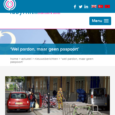
Menu
‘Wel pardon, maar geen paspoort’
home
>
actueel
>
nieuwsberichten
>
‘wel pardon, maar geen
paspoort’