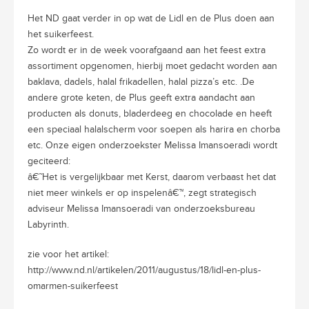
Het ND gaat verder in op wat de Lidl en de Plus doen aan
het suikerfeest.
Zo wordt er in de week voorafgaand aan het feest extra
assortiment opgenomen, hierbij moet gedacht worden aan
baklava, dadels, halal frikadellen, halal pizza’s etc. .De
andere grote keten, de Plus geeft extra aandacht aan
producten als donuts, bladerdeeg en chocolade en heeft
een speciaal halalscherm voor soepen als harira en chorba
etc. Onze eigen onderzoekster Melissa Imansoeradi wordt
geciteerd:
â€˜Het is vergelijkbaar met Kerst, daarom verbaast het dat
niet meer winkels er op inspelenâ€™, zegt strategisch
adviseur Melissa Imansoeradi van onderzoeksbureau
Labyrinth.
zie voor het artikel:
http://www.nd.nl/artikelen/2011/augustus/18/lidl-en-plus-
omarmen-suikerfeest