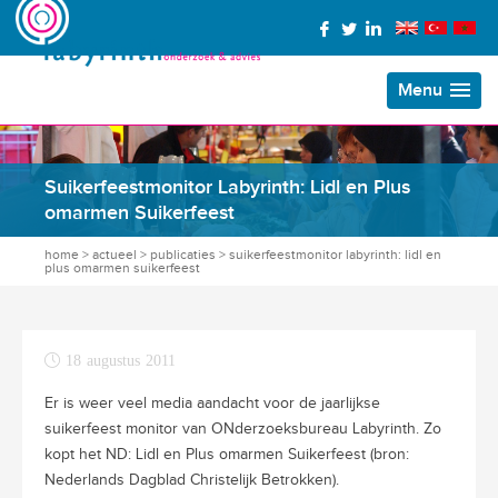
Menu
Suikerfeestmonitor Labyrinth: Lidl en Plus
omarmen Suikerfeest
home
>
actueel
>
publicaties
>
suikerfeestmonitor labyrinth: lidl en
plus omarmen suikerfeest
18 augustus 2011
Er is weer veel media aandacht voor de jaarlijkse
suikerfeest monitor van ONderzoeksbureau Labyrinth. Zo
kopt het ND: Lidl en Plus omarmen Suikerfeest (bron:
Nederlands Dagblad Christelijk Betrokken).