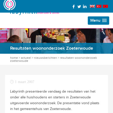
Menu
Resultaten woononderzoek Zoeterwoude
home
>
actueel
>
nieuwsberichten
>
resultaten woononderzoek
zoeterwoude
1 maart 2007
Labyrinth presenteerde vandaag de resultaten van het
onder alle huishoudens en starters in Zoeterwoude
uitgevoerde woononderzoek. De presentatie vond plaats
in het gemeentehuis van Zoeterwoude.