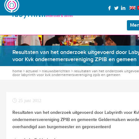
Me
Resultaten van het onderzoek uitgevoerd door Laby
voor Kvk ondernemersvereniging ZPIB en gemeen
home
>
actueel
>
nieuwsberichten
>
resultaten van het onderzoek uitgevoe
door labyrinth voor kvk ondernemersvereniging zpib en gemeen
25 juni 2012
Resultaten van het onderzoek uitgevoerd door Labyrinth voor Kv
ondernemersvereniging ZPIB en gemeente Geldermalsen word
overhandigd aan burgemeester en gepresenteerd