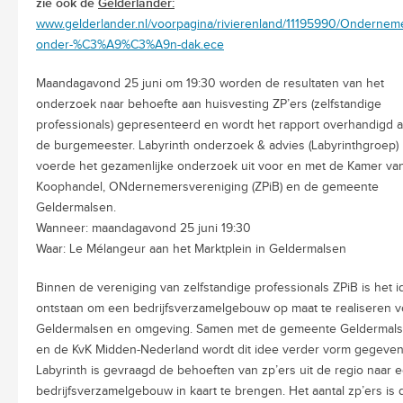
zie ook de
Gelderlander:
www.gelderlander.nl/voorpagina/rivierenland/11195990/Ondernem
onder-%C3%A9%C3%A9n-dak.ece
Maandagavond 25 juni om 19:30 worden de resultaten van het
onderzoek naar behoefte aan huisvesting ZP’ers (zelfstandige
professionals) gepresenteerd en wordt het rapport overhandigd 
de burgemeester. Labyrinth onderzoek & advies (Labyrinthgroep)
voerde het gezamenlijke onderzoek uit voor en met de Kamer va
Koophandel, ONdernemersvereniging (ZPiB) en de gemeente
Geldermalsen.
Wanneer: maandagavond 25 juni 19:30
Waar: Le Mélangeur aan het Marktplein in Geldermalsen
Binnen de vereniging van zelfstandige professionals ZPiB is het 
ontstaan om een bedrijfsverzamelgebouw op maat te realiseren v
Geldermalsen en omgeving. Samen met de gemeente Geldermal
en de KvK Midden-Nederland wordt dit idee verder vorm gegeven
Labyrinth is gevraagd
de behoeften van zp’ers uit de regio naar 
bedrijfsverzamelgebouw in kaart te brengen.
Het aantal zp’ers is 