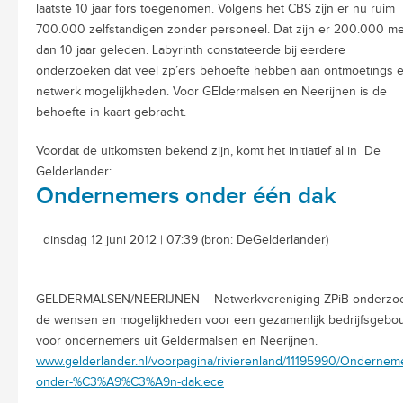
laatste 10 jaar fors toegenomen. Volgens het CBS zijn er nu ruim
700.000 zelfstandigen zonder personeel. Dat zijn er 200.000 m
dan 10 jaar geleden. Labyrinth constateerde bij eerdere
onderzoeken dat veel zp’ers behoefte hebben aan ontmoetings 
netwerk mogelijkheden.
Voor GEldermalsen en Neerijnen is de
behoefte in kaart gebracht.
Voordat de uitkomsten bekend zijn, komt het initiatief al in De
Gelderlander:
Ondernemers onder één dak
dinsdag 12 juni 2012 | 07:39 (bron: DeGelderlander)
GELDERMALSEN/NEERIJNEN – Netwerkvereniging ZPiB onderzo
de wensen en mogelijkheden voor een gezamenlijk bedrijfsgebo
voor ondernemers uit Geldermalsen en Neerijnen.
www.gelderlander.nl/voorpagina/rivierenland/11195990/Ondernem
onder-%C3%A9%C3%A9n-dak.ece