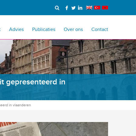
k
Advies
Publicaties
Over ons
Contact
it gepresenteerd in
teerd in vlaanderen