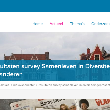
Home
Actueel
Thema’s
Onderzoe
ultaten survey Samenleven in Diversite
anderen
>
actueel
>
nieuwsberichten
>
resultaten survey samenleven in diversiteit gepresen