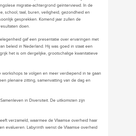
golese migratie-achtergrond geïnterviewd. In de
ie, school, taal, buren, veiligheid, gezondheid en
soonlijk gesprekken. Komend jaar zullen de
esultaten doen.
elegenheid gaf een presentatie over ervaringen met
n beleid in Nederland. Hij was goed in staat een
rijk het is om dergelijke, grootschalige kwanitatieve
de workshops te volgen en meer verdiepend in te gaan
n plenaire zitting, samenvatting van de dag en
amenleven in Diversiteit. De uitkomsten zijn
heeft verzameld, waarmee de Vlaamse overheid haar
 en evalueren. Labyrinth wenst de Vlaamse overheid