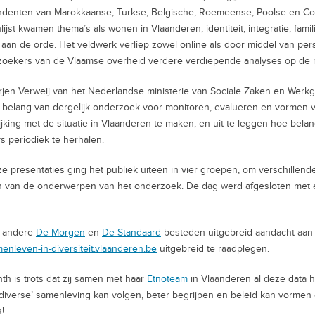
denten van Marokkaanse, Turkse, Belgische, Roemeense, Poolse en Con
lijst kwamen thema’s als wonen in Vlaanderen, identiteit, integratie, famil
 aan de orde. Het veldwerk verliep zowel online als door middel van per
oekers van de Vlaamse overheid verdere verdiepende analyses op de r
jen Verweij van het Nederlandse ministerie van Sociale Zaken en Werkg
 belang van dergelijk onderzoek voor monitoren, evalueren en vormen va
ijking met de situatie in Vlaanderen te maken, en uit te leggen hoe belang
s periodiek te herhalen.
e presentaties ging het publiek uiteen in vier groepen, om verschillen
 van de onderwerpen van het onderzoek. De dag werd afgesloten met ee
 andere
De Morgen
en
De Standaard
besteden uitgebreid aandacht aan S
enleven-in-diversiteit.vlaanderen.be
uitgebreid te raadplegen.
nth is trots dat zij samen met haar
Etnoteam
in Vlaanderen al deze data 
diverse’ samenleving kan volgen, beter begrijpen en beleid kan vormen
!