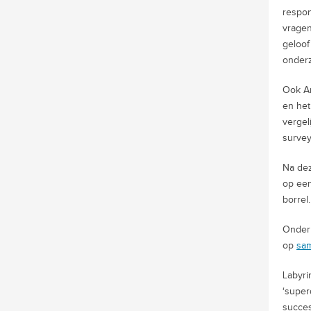
respon
vragen
geloof
onderz
Ook Ar
en het
vergel
survey
Na dez
op een
borrel.
Onder
op
sam
Labyri
‘super
succes