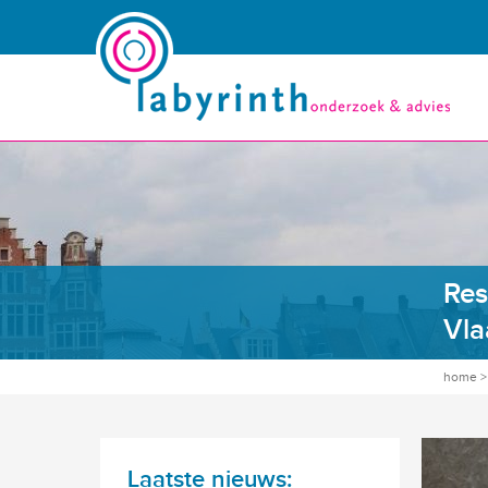
Res
Vla
home
Laatste nieuws: