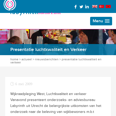
Menu
Presentatie luchtkwaliteit en Verkeer
home
>
actueel
>
nieuwsberichten
>
presentatie luchtkwaliteit en
verkeer
6 mei 2009
Wijkraadpleging West, Luchtkwaliteit en verkeer
Vanavond presenteert onderzoeks- en adviesbureau
Labyrinth uit Utrecht de belangrijkste uitkomsten van het
onderzoek naar de beleving van wijkbewoners m.b.t