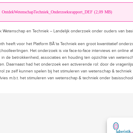
OntdekWetenschapTechniek_Onderzoeksrapport_DEF (2,09 MB)
 Wetenschap en Techniek – Landelijk onderzoek onder ouders van basis
nth heeft voor het Platform BÃ¨ta Techniek een groot kwantitatief onde
choolleerlingen. Het onderzoek is via face-to-face interviews en onlin
n in de betrokkenheid, associaties en houding ten opzichte van wetens
en. Daarnaast had het onderzoek een activerende rol: door de vragenlijs
rol ze zelf kunnen spelen bij het stimuleren van wetenschap & technie
vies m.b.t. het stimuleren van wetenschap & techniek onder basisschool