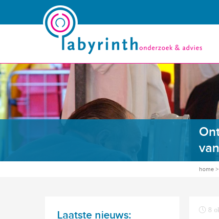
Ont
van
home
8 o
Laatste nieuws: