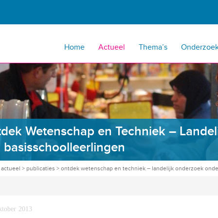
Home
Actueel
Thema’s
Onderzoe
dek Wetenschap en Techniek – Landel
 basisschoolleerlingen
>
actueel
>
publicaties
>
ontdek wetenschap en techniek – landelijk onderzoek onde
ktober 2013