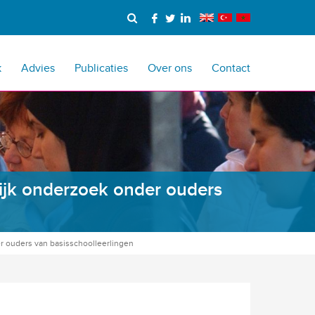
k
Advies
Publicaties
Over ons
Contact
ijk onderzoek onder ouders
r ouders van basisschoolleerlingen