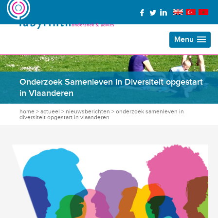
Menu
Onderzoek Samenleven in Diversiteit opgestart
in Vlaanderen
home
>
actueel
>
nieuwsberichten
>
onderzoek samenleven in
diversiteit opgestart in vlaanderen