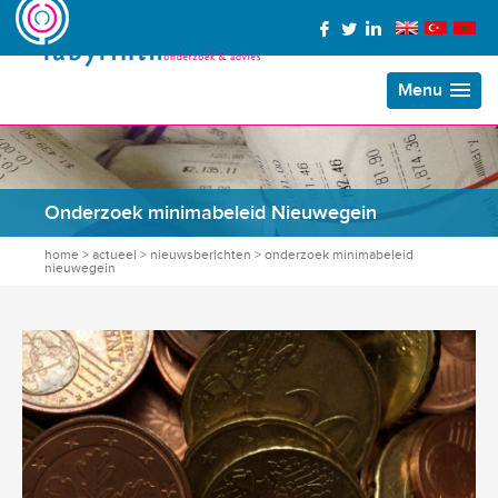
Menu
Onderzoek minimabeleid Nieuwegein
home
>
actueel
>
nieuwsberichten
>
onderzoek minimabeleid
nieuwegein