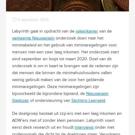
6 september 2019
Labyrinth gaat in opdracht van de
rekenkamer
van de
gemeente Nieuwegein
onderzoek doen naar het
minimabeleid en het gebruik van minimaregelingen voor
mensen met een zeer laag inkomen. Het onderzoek start
eind september en loopt tot maart 2020. Doel van dit
onderzoek is om in kaart te brengen wat de redenen zijn
dat mensen die binnen de minimahuishoudens vallen
weinig gebruik maken van de voor hen geldende
minimaregelingen. Deze minimaregelingen zijn
bijvoorbeeld de bijzondere bijstand, de
Nieuwegein
Stadspas
of ondersteuning van
Stichting Leergeld
.
De doelgroep bestaat uit zzp’ers met een laag inkomen en
AOW’ers met of zonder klein pensioen. Labyrinth voert
eerst desk research uit en houdt
interviews
onder met
professionals die dicht bij de doelgroep staan. Vervolgens