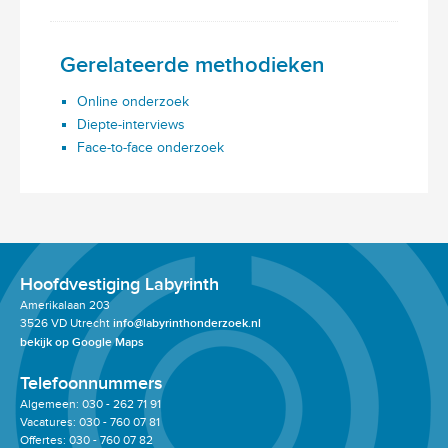
Gerelateerde methodieken
Online onderzoek
Diepte-interviews
Face-to-face onderzoek
Hoofdvestiging Labyrinth
Amerikalaan 203
3526 VD Utrecht
info@labyrinthonderzoek.nl
bekijk op Google Maps
Telefoonnummers
Algemeen: 030 - 262 71 91
Vacatures: 030 - 760 07 81
Offertes: 030 - 760 07 82