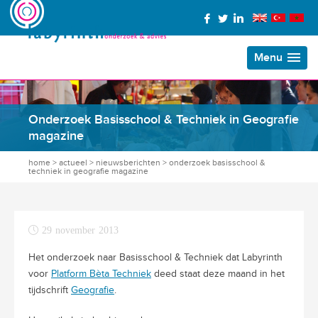
Menu
Onderzoek Basisschool & Techniek in Geografie
magazine
home
>
actueel
>
nieuwsberichten
>
onderzoek basisschool &
techniek in geografie magazine
29 november 2013
Het onderzoek naar Basisschool & Techniek dat Labyrinth
voor
Platform Bèta Techniek
deed staat deze maand in het
tijdschrift
Geografie
.