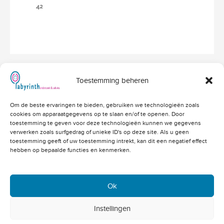
Toestemming beheren
Hoofdvestiging Labyrinth
Om de beste ervaringen te bieden, gebruiken we technologieën zoals
Amerikalaan 203
cookies om apparaatgegevens op te slaan en/of te openen. Door
3526 VD Utrecht
info@labyrinthonderzoek.nl
toestemming te geven voor deze technologieën kunnen we gegevens
bekijk op Google Maps
verwerken zoals surfgedrag of unieke ID's op deze site. Als u geen
toestemming geeft of uw toestemming intrekt, kan dit een negatief effect
Telefoonnummers
hebben op bepaalde functies en kenmerken.
Algemeen: 030 - 262 71 91
Vacatures: 030 - 760 07 81
Offertes: 030 - 760 07 82
Ok
Academy: 030 - 202 83 03
Copyright 2004 - 2023 © -
Instellingen
Klacht melden
Cookiebeleid
Privacybeleid
Disclaimer
site:
De Heren