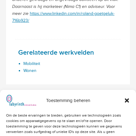
Daarnaast is hij marketeer (Nima C1) en adviseur. Voor
meer zie
https://www.linkedin.com/in/roland-goetgeluk-
716b923/
Gerelateerde werkvelden
Mobiliteit
Wonen
Toestemming beheren
Hoofdvestiging Labyrinth
Om de beste ervaringen te bieden, gebruiken we technologieën zoals
Amerikalaan 203
cookies om apparaatgegevens op te slaan en/of te openen. Door
3526 VD Utrecht
info@labyrinthonderzoek.nl
toestemming te geven voor deze technologieën kunnen we gegevens
bekijk op Google Maps
verwerken zoals surfgedrag of unieke ID's op deze site. Als u geen