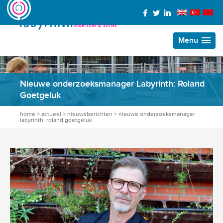
Menu
Nieuwe onderzoeksmanager Labyrinth: Roland
Goetgeluk
home
>
actueel
>
nieuwsberichten
>
nieuwe onderzoeksmanager
labyrinth: roland goetgeluk