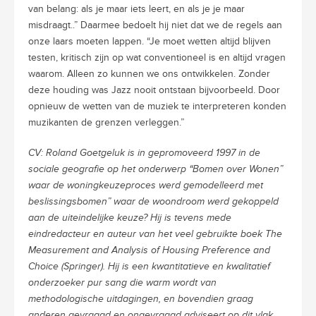
van belang: als je maar iets leert, en als je je maar
misdraagt..” Daarmee bedoelt hij niet dat we de regels aan
onze laars moeten lappen. “Je moet wetten altijd blijven
testen, kritisch zijn op wat conventioneel is en altijd vragen
waarom. Alleen zo kunnen we ons ontwikkelen. Zonder
deze houding was Jazz nooit ontstaan bijvoorbeeld. Door
opnieuw de wetten van de muziek te interpreteren konden
muzikanten de grenzen verleggen.”
CV: Roland Goetgeluk is in gepromoveerd 1997 in de
sociale geografie op het onderwerp “Bomen over Wonen”
waar de woningkeuzeproces werd gemodelleerd met
beslissingsbomen” waar de woondroom werd gekoppeld
aan de uiteindelijke keuze? Hij is tevens mede
eindredacteur en auteur van het veel gebruikte boek The
Measurement and Analysis of Housing Preference and
Choice (Springer). Hij is een kwantitatieve en kwalitatief
onderzoeker pur sang die warm wordt van
methodologische uitdagingen, en bovendien graag
anderen gevraagd en ongevraagd adviseert op dit vlak.