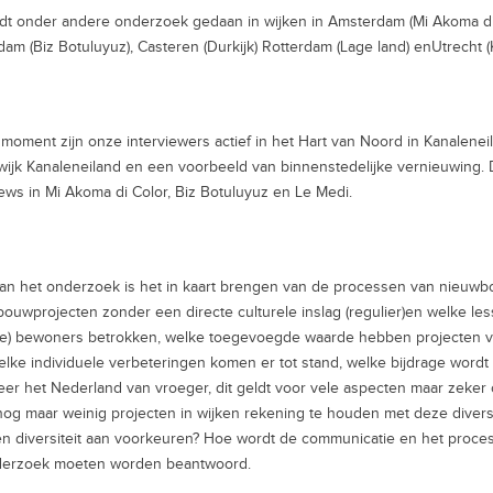
dt onder andere onderzoek gedaan in wijken in Amsterdam (Mi Akoma di C
dam (Biz Botuluyuz), Casteren (Durkijk) Rotterdam (Lage land) enUtrecht 
 moment zijn onze interviewers actief in het Hart van Noord in Kanalenei
wijk Kanaleneiland en een voorbeeld van binnenstedelijke vernieuwing. 
iews in Mi Akoma di Color, Biz Botuluyuz en Le Medi.
an het onderzoek is het in kaart brengen van de processen van nieuwbo
ouwprojecten zonder een directe culturele inslag (regulier)en welke le
e) bewoners betrokken, welke toegevoegde waarde hebben projecten vo
elke individuele verbeteringen komen er tot stand, welke bijdrage wordt
eer het Nederland van vroeger, dit geldt voor vele aspecten maar zeker 
 nog maar weinig projecten in wijken rekening te houden met deze divers
n diversiteit aan voorkeuren? Hoe wordt de communicatie en het proces 
nderzoek moeten worden beantwoord.