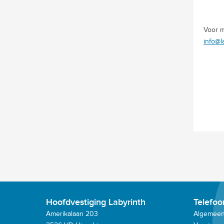
Voor m
info@l
Hoofdvestiging Labyrinth
Telefo
Amerikalaan 203
Algemeen: