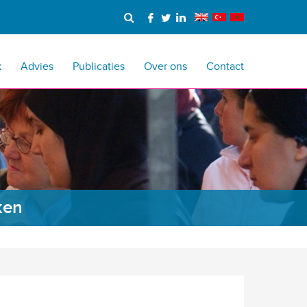
k
Advies
Publicaties
Over ons
Contact
ken