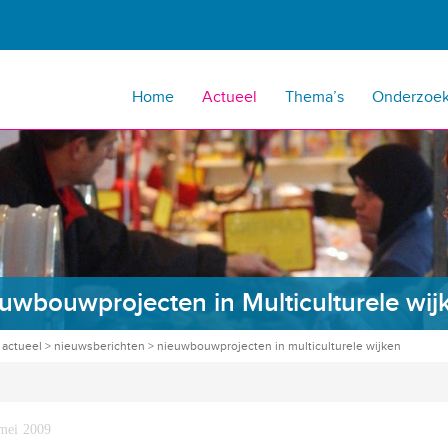
Home
Actueel
Thema’s
Onderzoe
uwbouwprojecten in Multiculturele wij
>
actueel
>
nieuwsberichten
>
nieuwbouwprojecten in multiculturele wijken
mei 2009