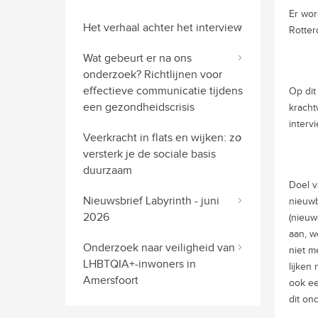
Er wor
Het verhaal achter het interview
Rotter
Wat gebeurt er na ons
onderzoek? Richtlijnen voor
effectieve communicatie tijdens
Op dit
een gezondheidscrisis
kracht
interv
Veerkracht in flats en wijken: zo
versterk je de sociale basis
duurzaam
Doel v
Nieuwsbrief Labyrinth - juni
nieuwb
2026
(nieuw
aan, w
Onderzoek naar veiligheid van
niet m
LHBTQIA+-inwoners in
lijken
Amersfoort
ook ee
dit o