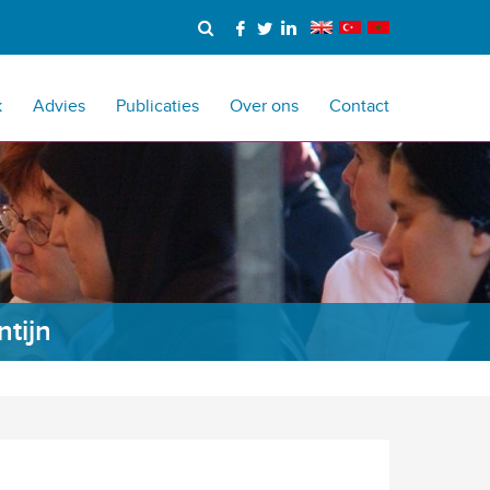
k
Advies
Publicaties
Over ons
Contact
tijn