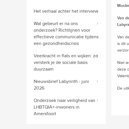
Moslim
Het verhaal achter het interview
Van de
Wat gebeurt er na ons
Labyri
onderzoek? Richtlijnen voor
effectieve communicatie tijdens
Van de
een gezondheidscrisis
is dit
verzor
Veerkracht in flats en wijken: zo
versterk je de sociale basis
Niet i
duurzaam
deze d
Valent
Nieuwsbrief Labyrinth - juni
2026
De uit
Onderzoek naar veiligheid van
LHBTQIA+-inwoners in
Amersfoort