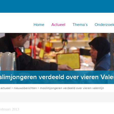
Home
Actueel
Thema’s
Onderzoe
limjongeren verdeeld over vieren Valen
>
actueel
>
nieuwsberichten
>
moslimjongeren verdeeld over vieren valentijn
februari 2013