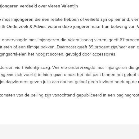
jongeren verdeeld over vieren Valentijn
 moslimjongeren die een relatie hebben of verliefd zijn op iemand, viert 
nth Onderzoek & Advies waarin deze jongeren naar hun beleving van Va
 ondervaagde moslimjongeren die Valentijnsdag vieren, geeft 67 procent
 uit eten of een filmpje pakken. Daarnaast geeft 39 procent zijn/haar een
gingsartikelen het hoogst scoren, gevolgd door accessoires.
edereen viert Valentijnsdag. Van alle ondervraagde moslimjongeren die gee
ag aan zich voorbij te laten gaan omdat het niet past binnen het geloof 
ijnsdagvierders geven juist aan dat het geloof geen invloed heeft op de
komsten van de peiling zijn vanochtend gepubliceerd in een paginagroot a