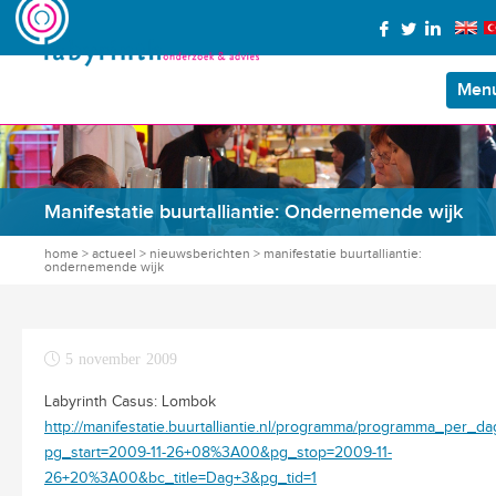
Men
Manifestatie buurtalliantie: Ondernemende wijk
home
>
actueel
>
nieuwsberichten
>
manifestatie buurtalliantie:
ondernemende wijk
5 november 2009
Labyrinth Casus: Lombok
http://manifestatie.buurtalliantie.nl/programma/programma_per_da
pg_start=2009-11-26+08%3A00&pg_stop=2009-11-
26+20%3A00&bc_title=Dag+3&pg_tid=1