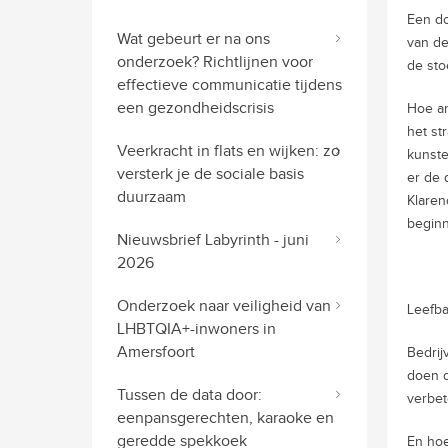
Een do
Wat gebeurt er na ons
van de
onderzoek? Richtlijnen voor
de sto
effectieve communicatie tijdens
een gezondheidscrisis
Hoe an
het st
Veerkracht in flats en wijken: zo
kunste
versterk je de sociale basis
er de 
duurzaam
Klaren
begin
Nieuwsbrief Labyrinth - juni
2026
Onderzoek naar veiligheid van
Leefba
LHBTQIA+-inwoners in
Amersfoort
Bedrij
doen d
Tussen de data door:
verbet
eenpansgerechten, karaoke en
geredde spekkoek
En hoe