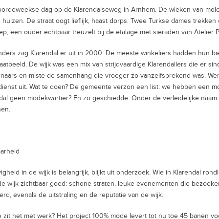
ordeweekse dag op de Klarendalseweg in Arnhem. De wieken van molen
 huizen. De straat oogt lieflijk, haast dorps. Twee Turkse dames trekk
ep, een ouder echtpaar treuzelt bij de etalage met sieraden van Atelier P
ders zag Klarendal er uit in 2000. De meeste winkeliers hadden hun b
raatbeeld. De wijk was een mix van strijdvaardige Klarendallers die er s
naars en miste de samenhang die vroeger zo vanzelfsprekend was. Wer
dienst uit. Wat te doen? De gemeente verzon een list: we hebben een
dal geen modekwartier? En zo geschiedde. Onder de verleidelijke naam 
nen.
arheid
vigheid in de wijk is belangrijk, blijkt uit onderzoek. Wie in Klarendal ro
e wijk zichtbaar goed: schone straten, leuke evenementen die bezoekers 
erd, evenals de uitstraling en de reputatie van de wijk.
 zit het met werk? Het project 100% mode levert tot nu toe 45 banen voo