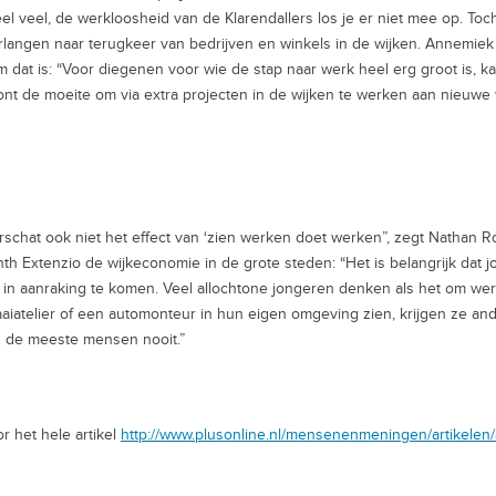
eel veel, de werkloosheid van de Klarendallers los je er niet mee op. To
rlangen naar terugkeer van bedrijven en winkels in de wijken. Annemie
 dat is: “Voor diegenen voor wie de stap naar werk heel erg groot is, ka
ont de moeite om via extra projecten in de wijken te werken aan nieuwe
schat ook niet het effect van ‘zien werken doet werken”, zegt Nathan 
nth Extenzio de wijkeconomie in de grote steden: “Het is belangrijk dat 
in aanraking te komen. Veel allochtone jongeren denken als het om werk
aiatelier of een automonteur in hun eigen omgeving zien, krijgen ze and
 de meeste mensen nooit.”
or het hele artikel
http://www.plusonline.nl/mensenenmeningen/artikelen/a