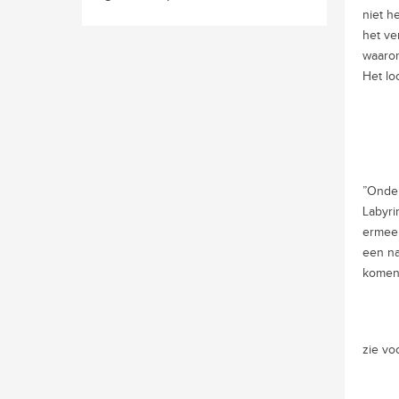
niet h
het ve
waarom
Het lo
”Onder
Labyri
ermee 
een na
komen
zie vo