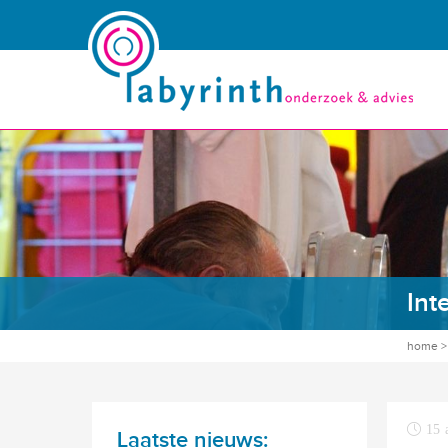
Int
home
15 
Laatste nieuws: