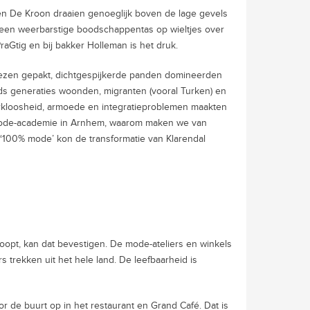
 De Kroon draaien genoeglijk boven de lage gevels
en een weerbarstige boodschappentas op wieltjes over
raGtig en bij bakker Holleman is het druk.
iezen gepakt, dichtgespijkerde panden domineerden
inds generaties woonden, migranten (vooral Turken) en
kloosheid, armoede en integratieproblemen maakten
 mode-academie in Arnhem, waarom maken we van
‘100% mode’ kon de transformatie van Klarendal
ndloopt, kan dat bevestigen. De mode-ateliers en winkels
trekken uit het hele land. De leefbaarheid is
r de buurt op in het restaurant en Grand Café. Dat is