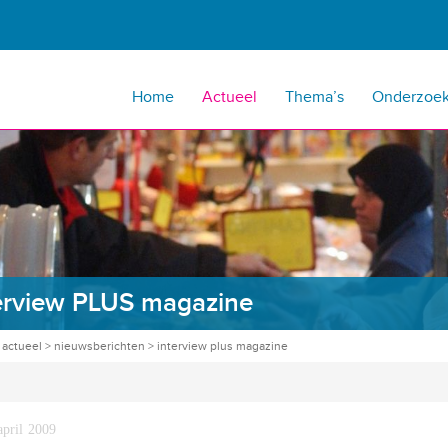
Home
Actueel
Thema’s
Onderzoe
erview PLUS magazine
>
actueel
>
nieuwsberichten
>
interview plus magazine
april 2009