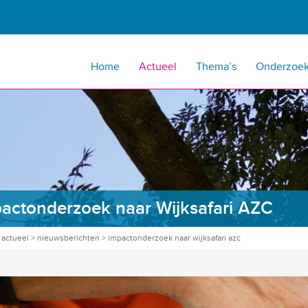
Home
Actueel
Thema’s
Onderzoe
actonderzoek naar Wijksafari AZC
>
actueel
>
nieuwsberichten
>
impactonderzoek naar wijksafari azc