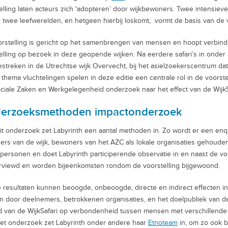
elling laten acteurs zich ‘adopteren’ door wijkbewoners. Twee intensie
 twee leefwerelden, en hetgeen hierbij loskomt, vormt de basis van de v
rstelling is gericht op het samenbrengen van mensen en hoopt verbindi
elling op bezoek in deze geopende wijken. Na eerdere safari’s in onder 
streken in de Utrechtse wijk Overvecht, bij het asielzoekerscentrum da
 thema vluchtelingen spelen in deze editie een centrale rol in de voorstel
ciale Zaken en Werkgelegenheid onderzoek naar het effect van de WijkS
erzoeksmethoden impactonderzoek
it onderzoek zet Labyrinth een aantal methoden in. Zo wordt er een en
rs van de wijk, bewoners van het AZC als lokale organisaties gehouden
lpersonen en doet Labyrinth participerende observatie in en naast de v
rviewd en worden bijeenkomsten rondom de voorstelling bijgewoond.
 resultaten kunnen beoogde, onbeoogde, directe en indirect effecten i
n door deelnemers, betrokkenen organisaties, en het doelpubliek van de 
d van de WijkSafari op verbondenheid tussen mensen met verschillende c
et onderzoek zet Labyrinth onder andere haar
Etnoteam
in, om zo ook b