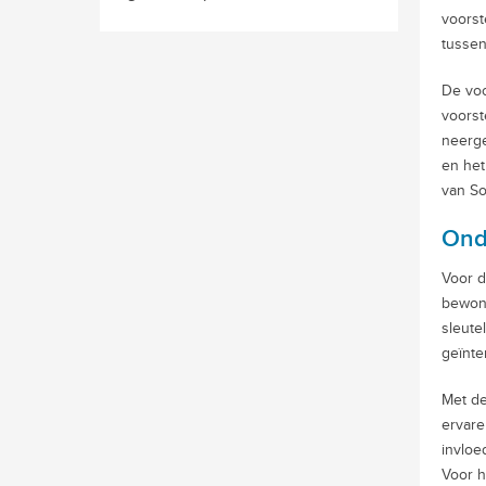
voorst
tussen
De voo
voorst
neerge
en het
van So
Ond
Voor d
bewone
sleute
geïnte
Met de
ervare
invloe
Voor h