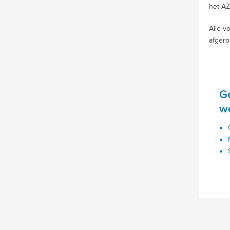
het AZ
Alle v
afgero
G
w