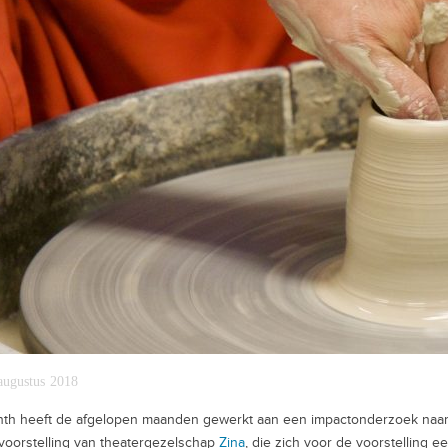
augustus 2018
nth heeft de afgelopen maanden gewerkt aan een impactonderzoek naa
voorstelling van theatergezelschap
Zina
, die zich voor de voorstelling e