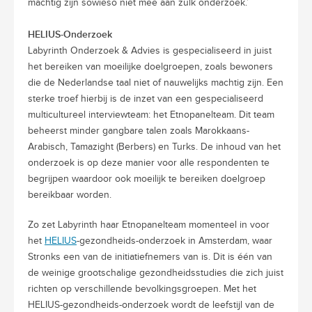
machtig zijn sowieso niet mee aan zulk onderzoek.’
HELIUS-Onderzoek
Labyrinth Onderzoek & Advies is gespecialiseerd in juist
het bereiken van moeilijke doelgroepen, zoals bewoners
die de Nederlandse taal niet of nauwelijks machtig zijn. Een
sterke troef hierbij is de inzet van een gespecialiseerd
multicultureel interviewteam: het Etnopanelteam. Dit team
beheerst minder gangbare talen zoals Marokkaans-
Arabisch, Tamazight (Berbers) en Turks. De inhoud van het
onderzoek is op deze manier voor alle respondenten te
begrijpen waardoor ook moeilijk te bereiken doelgroep
bereikbaar worden.
Zo zet Labyrinth haar Etnopanelteam momenteel in voor
het
HELIUS
-gezondheids-onderzoek in Amsterdam, waar
Stronks een van de initiatiefnemers van is. Dit is één van
de weinige grootschalige gezondheidsstudies die zich juist
richten op verschillende bevolkingsgroepen. Met het
HELIUS-gezondheids-onderzoek wordt de leefstijl van de