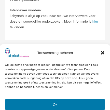
Interviewer worden?
Labyrinth is altijd op zoek naar nieuwe interviewers voor
deze en soortgelijke onderzoeken. Meer informatie is
hier
te vinden.
Toestemming beheren
Hoofdvestiging Labyrinth
Om de beste ervaringen te bieden, gebruiken we technologieën zoals
Amerikalaan 203
cookies om apparaatgegevens op te slaan en/of te openen. Door
3526 VD Utrecht
info@labyrinthonderzoek.nl
toestemming te geven voor deze technologieën kunnen we gegevens
bekijk op Google Maps
verwerken zoals surfgedrag of unieke ID's op deze site. Als u geen
toestemming geeft of uw toestemming intrekt, kan dit een negatief effect
Telefoonnummers
hebben op bepaalde functies en kenmerken.
Algemeen: 030 - 262 71 91
Vacatures: 030 - 760 07 81
Offertes: 030 - 760 07 82
Ok
Academy: 030 - 202 83 03