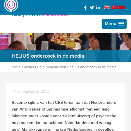
Menu
HELIUS onderzoek in de media
home
>
actueel
>
nieuwsberichten
>
helius onderzoek in de media
27 september 2013
Recente cijfers van het CBS tonen aan dat Nederlanders
van Antilliaanse of Surinaamse afkomst met een laag
inkomen meer kosten voor ziekenhuiszorg of psychische
hulp maken dan autochtone Nederlanders met weinig
geld. Marokkaanse en Turkse Nederlanders in dezelfde