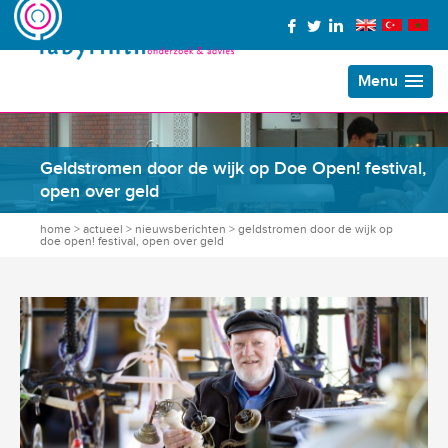
Menu
Geldstromen door de wijk op Doe Open! festival,
open over geld
home
>
actueel
>
nieuwsberichten
>
geldstromen door de wijk op
doe open! festival, open over geld