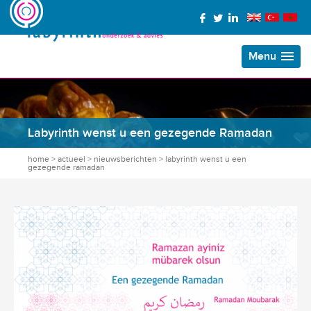
Menu
Labyrinth wenst u een gezegende Ramadan
home
>
actueel
>
nieuwsberichten
>
labyrinth wenst u een
gezegende ramadan