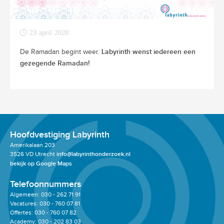
23 april 2020
Labyrinth wenst iedereen een
De Ramadan begint weer.
gezegende Ramadan!
Hoofdvestiging Labyrinth
Amerikalaan 203
3526 VD Utrecht
info@labyrinthonderzoek.nl
bekijk op Google Maps
Telefoonnummers
Algemeen: 030 - 262 71 91
Vacatures: 030 - 760 07 81
Offertes: 030 - 760 07 82
Academy: 030 - 202 83 03