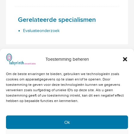
Gerelateerde specialismen
Evaluatieonderzoek
Toestemming beheren
Hoofdvestiging Labyrinth
Om de beste ervaringen te bieden, gebruiken we technologieën zoals
Amerikalaan 203
cookies om apparaatgegevens op te slaan en/of te openen. Door
3526 VD Utrecht
info@labyrinthonderzoek.nl
toestemming te geven voor deze technologieën kunnen we gegevens
bekijk op Google Maps
verwerken zoals surfgedrag of unieke ID's op deze site. Als u geen
toestemming geeft of uw toestemming intrekt, kan dit een negatief effect
Telefoonnummers
hebben op bepaalde functies en kenmerken.
Algemeen: 030 - 262 71 91
Vacatures: 030 - 760 07 81
Offertes: 030 - 760 07 82
Ok
Academy: 030 - 202 83 03