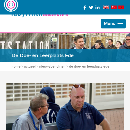
Menu
De Doe- en Leerplaats Ede
home
>
actueel
>
nieuwsberichten
>
de doe- en leerplaats ede