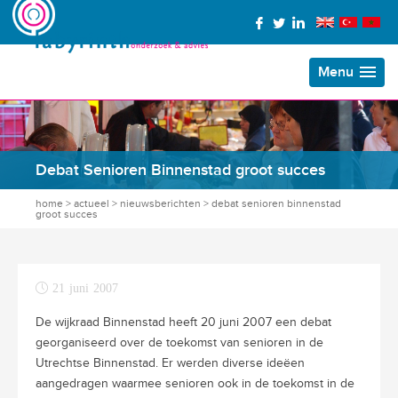
Menu
Debat Senioren Binnenstad groot succes
home
>
actueel
>
nieuwsberichten
>
debat senioren binnenstad
groot succes
21 juni 2007
De wijkraad Binnenstad heeft 20 juni 2007 een debat
georganiseerd over de toekomst van senioren in de
Utrechtse Binnenstad. Er werden diverse ideëen
aangedragen waarmee senioren ook in de toekomst in de