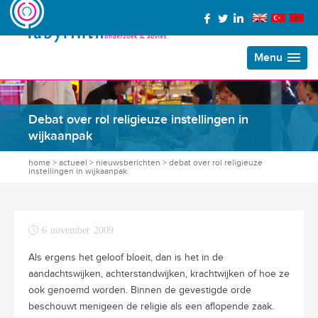
Menu
Debat over rol religieuze instellingen in
wijkaanpak
home
>
actueel
>
nieuwsberichten
>
debat over rol religieuze
instellingen in wijkaanpak
6 november 2009
Als ergens het geloof bloeit, dan is het in de
aandachtswijken, achterstandwijken, krachtwijken of hoe ze
ook genoemd worden. Binnen de gevestigde orde
beschouwt menigeen de religie als een aflopende zaak.