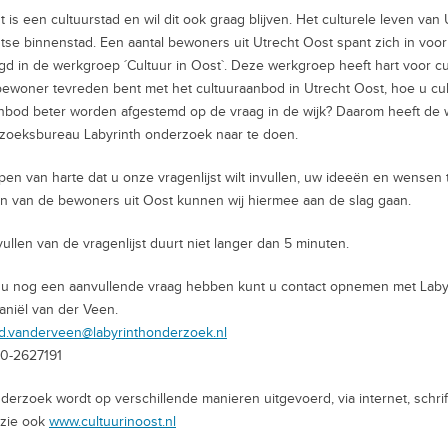
t is een cultuurstad en wil dit ook graag blijven. Het culturele leven va
tse binnenstad. Een aantal bewoners uit Utrecht Oost spant zich in voor
gd in de werkgroep ´Cultuur in Oost`. Deze werkgroep heeft hart voor cult
woner tevreden bent met het cultuuraanbod in Utrecht Oost, hoe u cult
nbod beter worden afgestemd op de vraag in de wijk? Daarom heeft de
oeksbureau Labyrinth onderzoek naar te doen.
en van harte dat u onze vragenlijst wilt invullen, uw ideeën en wensen 
 van de bewoners uit Oost kunnen wij hiermee aan de slag gaan.
vullen van de vragenlijst duurt niet langer dan 5 minuten.
u nog een aanvullende vraag hebben kunt u contact opnemen met Lab
 Daniël van der Veen.
d.vanderveen@labyrinthonderzoek.nl
30-2627191
derzoek wordt op verschillende manieren uitgevoerd, via internet, schrif
. zie ook
www.cultuurinoost.nl