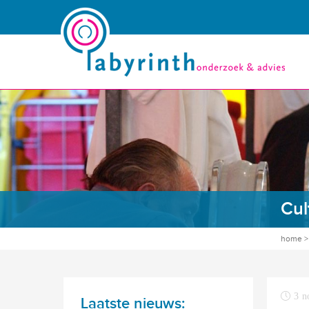
Cul
home
3 n
Laatste nieuws: