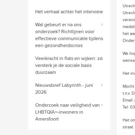
Utrech
Het verhaal achter het interview
Utrech
vereni
Wat gebeurt er na ons
medebe
onderzoek? Richtlijnen voor
het aa
effectieve communicatie tijdens
Onderz
een gezondheidscrisis
We hop
Veerkracht in flats en wijken: zo
wensen
versterk je de sociale basis
duurzaam
Het in
Nieuwsbrief Labyrinth - juni
Mocht 
2026
t.n.v.
Email:
Onderzoek naar veiligheid van
Tel: 0
LHBTQIA+-inwoners in
Amersfoort
Het on
straat