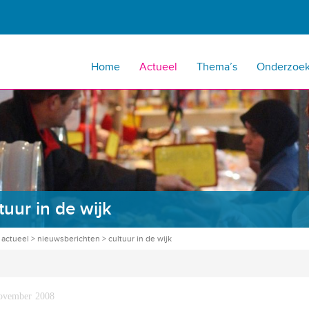
Home
Actueel
Thema’s
Onderzoe
tuur in de wijk
>
actueel
>
nieuwsberichten
>
cultuur in de wijk
ovember 2008