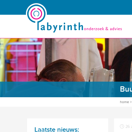
Buu
home
26 
Laatste nieuws: