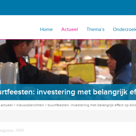
Home
Actueel
Thema’s
Onderzoe
rtfeesten: investering met belangrijk e
>
actueel
>
nieuwsberichten
>
buurtfeesten: investering met belangrijk effect op bin
augustus 2009