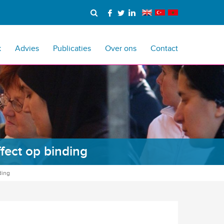
k
Advies
Publicaties
Over ons
Contact
ffect op binding
ding