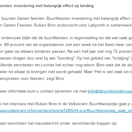
eesten: investering met belangrijk effect op binding
buurten Samen feesten. Buurtfeesten investering met belangrijk effect o
n Samen Feesten. Ruben Bino onderzocht voor Labyrinth in samenwerki
t onderzoek blijkt dat de buurtfeesten, in tegenstelling tot dat wat vaak 
. 89 procent van de organisatoren ziet een week na het feest meer c
n gaan op elkaars kinderen passen. Na een half jaar ziet nog 72 procent
eesten dragen dus veel bij aan "bonding". Op het gebied van "bridging"
illende etniciteiten etc.) schiet het echter nog tekort. Bino stelt dat de
ader tot elkaar te brengen niet wordt gehaald. Maar ‘Het is wel zaak om
anspreken voor feesten’, zegt Bino
eer informatie kunt u contact opnemen via mail (
info@labyrinthonderzoe
k het interview met Ruben Bino in de Volkskrant: Buurtfeestpotje gaat p a
/www.volkskrant.nl/binnenland/article1281634.ece/Buurtfeestpotje_gaat_o
ast verscheen het nieuwbericht onder verschilende koppen op: