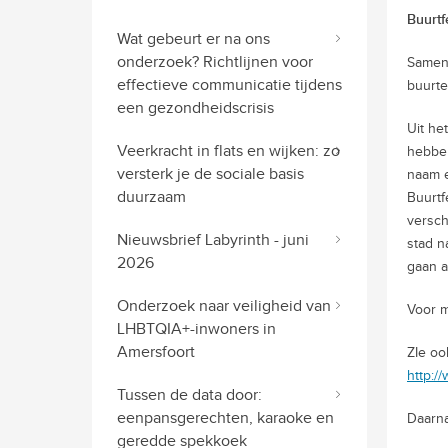
Buurtf
Wat gebeurt er na ons
onderzoek? Richtlijnen voor
Samen 
effectieve communicatie tijdens
buurte
een gezondheidscrisis
Uit he
Veerkracht in flats en wijken: zo
hebben
versterk je de sociale basis
naam e
duurzaam
Buurtf
versch
Nieuwsbrief Labyrinth - juni
stad n
2026
gaan a
Onderzoek naar veiligheid van
Voor m
LHBTQIA+-inwoners in
Amersfoort
ZIe oo
http:/
Tussen de data door:
eenpansgerechten, karaoke en
Daarna
geredde spekkoek