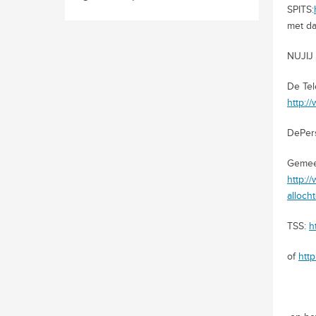
SPITS:
met da
NUJIJ 
De Tel
http:/
DePer
Gemeen
http:/
alloch
TSS:
h
of
htt