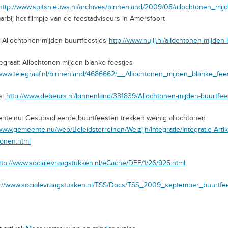
http://www.spitsnieuws.nl/archives/binnenland/2009/08/allochtonen_mij
arbij het filmpje van de feestadviseurs in Amersfoort
"Allochtonen mijden buurtfeestjes"
http://www.nujij.nl/allochtonen-mijden
egraaf: Allochtonen mijden blanke feestjes
/www.telegraaf.nl/binnenland/4686662/__Allochtonen_mijden_blanke_fee
s:
http://www.debeurs.nl/binnenland/331839/Allochtonen-mijden-buurtfees
te.nu: Gesubsidieerde buurtfeesten trekken weinig allochtonen
/www.gemeente.nu/web/Beleidsterreinen/Welzijn/Integratie/Integratie-Art
tonen.html
ttp://www.socialevraagstukken.nl/eCache/DEF/1/26/925.html
p://www.socialevraagstukken.nl/TSS/Docs/TSS_2009_september_buurtfee