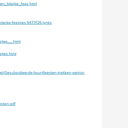
den_blanke_fees.html
-blanke-feestjes.6473126.lynkx
stjes__.html
tjes.html
ikel/Gesubsidieerde-buurtfeesten-trekken-weinig-
sten.pdf