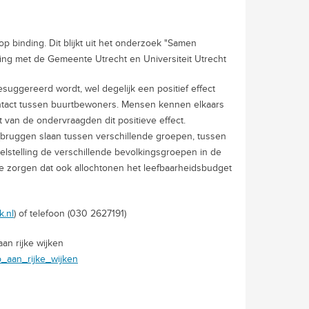
p binding. Dit blijkt uit het onderzoek "Samen
ng met de Gemeente Utrecht en Universiteit Utrecht
gesuggereerd wordt, wel degelijk een positief effect
ontact tussen buurtbewoners. Mensen kennen elkaars
 van de ondervraagden dit positieve effect.
 (bruggen slaan tussen verschillende groepen, tussen
 doelstelling de verschillende bevolkingsgroepen in de
 te zorgen dat ook allochtonen het leefbaarheidsbudget
k.nl
) of telefoon (030 2627191)
an rijke wijken
p_aan_rijke_wijken