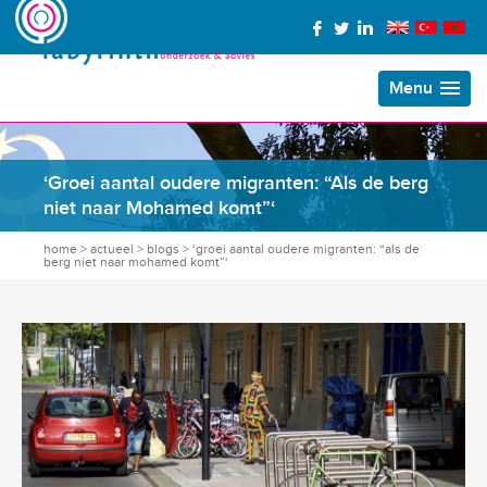
Menu
‘Groei aantal oudere migranten: “Als de berg
niet naar Mohamed komt”‘
home
>
actueel
>
blogs
>
‘groei aantal oudere migranten: “als de
berg niet naar mohamed komt”‘