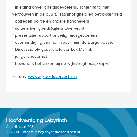
* inleiding onveiligheidsgevoelens, samenhang met
vertrouwen in de buurt,
saamhorigheid en betrokkenheid
*
optreden politie
en andere handhavers
*
actuele (veiligheids)cijfers Overvecht
*
presentatie rapport onveiligheidsgevoelens
*
overhandiging van het rapport aan de Burgemeester
*
Discussie olv gespreksleider Lex Mellink
*
jongerenoverlast
*
bewoners betrekken bij de wijk(veiligheids)aanpak
zie ook:
www.wijkraadovervecht.nl/
Hoofdvestiging Labyrinth
Amerikalaan 203
3526 VD Utrecht
info@labyrinthonderzoek.nl