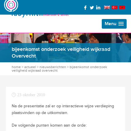
Menu
bijeenkomst onderzoek veiligheid wijkraad
Overvecht
home
>
actueel
>
nieuwsberichten
>
bijeenkomst onderzoek
veiligheid wijkraad overvecht
23 oktober 2010
Na de presentatie zal er op interactieve wijze verdieping
plaatsvinden op de uitkomsten.
De volgende punten komen aan de orde: