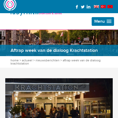
Menu
Aftrap week van de dialoog Krachtstation
home
>
actueel
>
nieuwsberichten
>
aftrap week van de dialoog
krachtstation