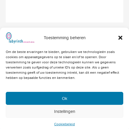
Toestemming beheren
Hoofdvestiging Labyrinth
Om de beste ervaringen te bieden, gebruiken we technologieën zoals
Amerikalaan 203
cookies om apparaatgegevens op te slaan en/of te openen. Door
3526 VD Utrecht
info@labyrinthonderzoek.nl
toestemming te geven voor deze technologieën kunnen we gegevens
bekijk op Google Maps
verwerken zoals surfgedrag of unieke ID's op deze site. Als u geen
toestemming geeft of uw toestemming intrekt, kan dit een negatief effect
Telefoonnummers
hebben op bepaalde functies en kenmerken.
Algemeen: 030 - 262 71 91
Vacatures: 030 - 760 07 81
Offertes: 030 - 760 07 82
Ok
Academy: 030 - 202 83 03
Copyright 2004 - 2023 © -
Instellingen
Klacht melden
Cookiebeleid
Privacybeleid
Disclaimer
site:
De Heren
Van
Cookiebeleid