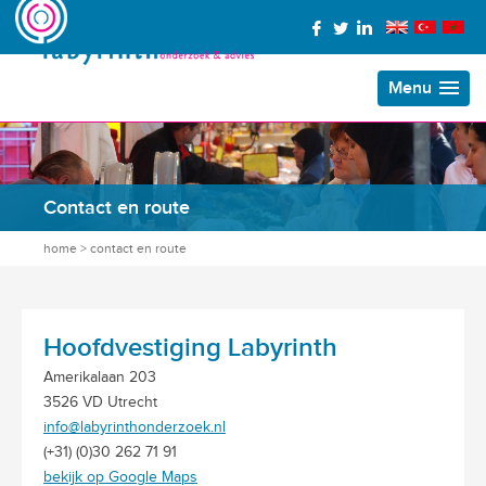
Menu
Contact en route
home
>
contact en route
Hoofdvestiging Labyrinth
Amerikalaan 203
3526 VD Utrecht
info@labyrinthonderzoek.nl
(+31) (0)30 262 71 91
bekijk op Google Maps