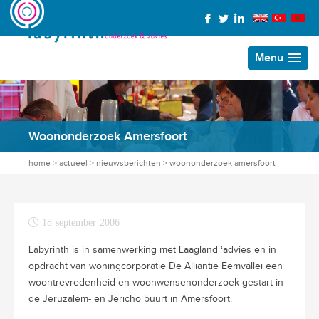
Menu
Woononderzoek Amersfoort
home
>
actueel
>
nieuwsberichten
>
woononderzoek amersfoort
18 september 2006
Labyrinth is in samenwerking met Laagland ‘advies en in
opdracht van woningcorporatie De Alliantie Eemvallei een
woontrevredenheid en woonwensenonderzoek gestart in
de Jeruzalem- en Jericho buurt in Amersfoort.