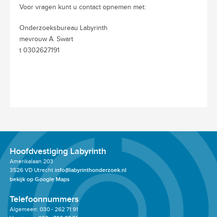
Voor vragen kunt u contact opnemen met:
Onderzoeksbureau Labyrinth
mevrouw A. Swart
t 0302627191
Hoofdvestiging Labyrinth
Amerikalaan 203
3526 VD Utrecht
info@labyrinthonderzoek.nl
bekijk op Google Maps
Telefoonnummers
Algemeen: 030 - 262 71 91