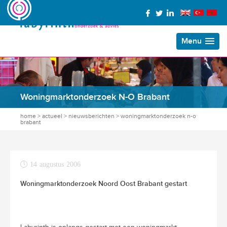
Menu
Woningmarktonderzoek N-O Brabant
home
>
actueel
>
nieuwsberichten
>
woningmarktonderzoek n-o
brabant
14 augustus 2006
Woningmarktonderzoek Noord Oost Brabant gestart