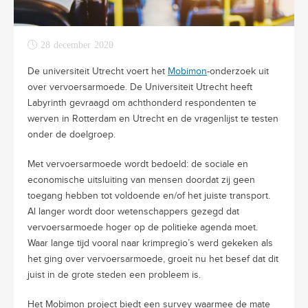
28 december 2020
De universiteit Utrecht voert het
Mobimon
-onderzoek uit
over vervoersarmoede. De Universiteit Utrecht heeft
Labyrinth gevraagd om achthonderd respondenten te
werven in Rotterdam en Utrecht en de vragenlijst te testen
onder de doelgroep.
Met vervoersarmoede wordt bedoeld: de sociale en
economische uitsluiting van mensen doordat zij geen
toegang hebben tot voldoende en/of het juiste transport.
Al langer wordt door wetenschappers gezegd dat
vervoersarmoede hoger op de politieke agenda moet.
Waar lange tijd vooral naar krimpregio’s werd gekeken als
het ging over vervoersarmoede, groeit nu het besef dat dit
juist in de grote steden een probleem is.
Het Mobimon project biedt een survey waarmee de mate