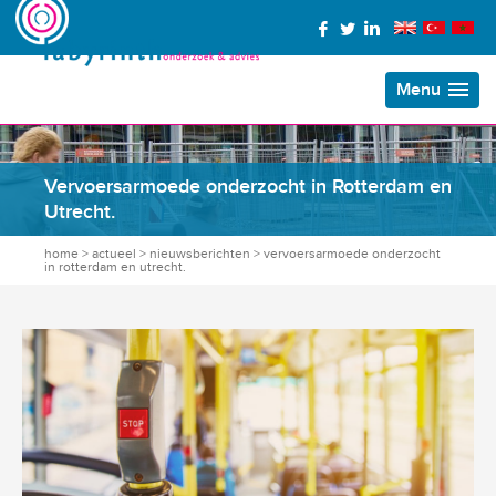
Menu
Vervoersarmoede onderzocht in Rotterdam en
Utrecht.
home
>
actueel
>
nieuwsberichten
>
vervoersarmoede onderzocht
in rotterdam en utrecht.